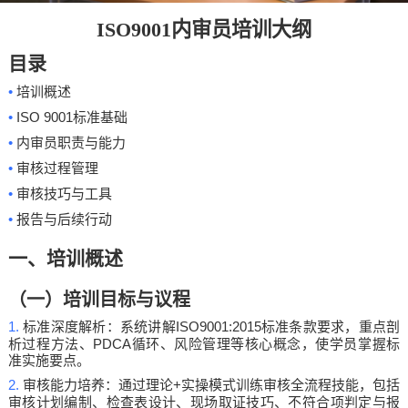
ISO9001内审员培训大纲
目录
•
培训概述
•
ISO 9001
标准基础
•
内审员职责与能力
•
审核过程管理
•
审核技巧与工具
•
报告与后续行动
一、培训概述
（一）培训目标与议程
1.
ISO9001:2015
标准深度解析：系统讲解
标准条款要求，重点剖
PDCA
析过程方法、
循环、风险管理等核心概念，使学员掌握标
准实施要点。
2.
+
审核能力培养：通过理论
实操模式训练审核全流程技能，包括
审核计划编制、检查表设计、现场取证技巧、不符合项判定与报