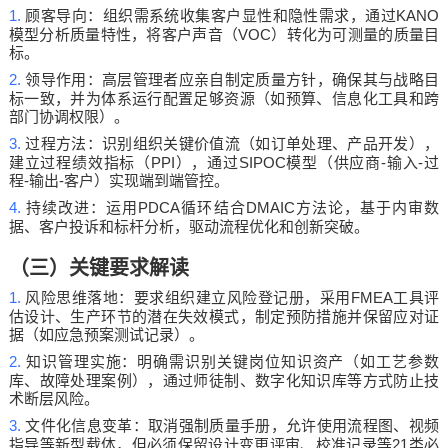
1.
KANO
顾客导向：组织需系统收集客户显性和隐性需求，通过
VOC
模型分析质量特性，将客户声音（
）转化为可测量的质量目
标。
2.
领导作用：高层管理者应亲自制定质量方针，确保其与战略目
标一致，并为体系运行配置足够资源（如预算、信息化工具和跨
部门协调权限）。
3.
过程方法：识别组织关键价值流（如订单处理、产品开发），
PPI
SIPOC
-
-
建立过程绩效指标（
），通过
模型（供应商
输入
过
-
-
程
输出
客户）实现端到端管控。
4.
PDCA
DMAIC
持续改进：运用
循环结合
方法论，基于内审数
据、客户投诉和标杆分析，驱动流程优化和创新突破。
（三）关键要求解读
1.
FMEA
风险思维落地：要求组织建立风险登记册，采用
工具评
估设计、生产环节的潜在失效模式，制定预防措施并保留应对证
据（如应急预案测试记录）。
2.
知识管理实施：明确需识别关键岗位知识资产（如工艺参数
库、故障处理案例），通过师徒制、数字化知识库等方式防止技
术断层风险。
3.
文件化信息变革：取消强制质量手册，允许使用流程图、视频
21
指导等新型载体，但必须保留设计变更评审、校准记录等
类必