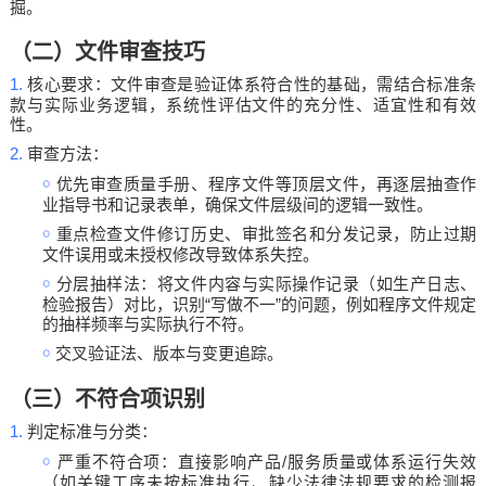
掘。
（二）文件审查技巧
1.
核心要求：文件审查是验证体系符合性的基础，需结合标准条
款与实际业务逻辑，系统性评估文件的充分性、适宜性和有效
性。
2.
审查方法：
￮
优先审查质量手册、程序文件等顶层文件，再逐层抽查作
业指导书和记录表单，确保文件层级间的逻辑一致性。
￮
重点检查文件修订历史、审批签名和分发记录，防止过期
文件误用或未授权修改导致体系失控。
￮
分层抽样法：将文件内容与实际操作记录（如生产日志、
“
”
检验报告）对比，识别
写做不一
的问题，例如程序文件规定
的抽样频率与实际执行不符。
￮
交叉验证法、版本与变更追踪。
（三）不符合项识别
1.
判定标准与分类：
￮
/
严重不符合项：直接影响产品
服务质量或体系运行失效
（如关键工序未按标准执行、缺少法律法规要求的检测报