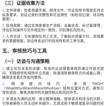
（三）证据收集方法
1.
文件审查：检查质量手册、程序文件、作业指导书等是否符合
标准要求，验证记录的完整性和可追溯性（如检验记录、培训档
案等）。
2.
现场观察：通过实地查看生产流程、设备状态、标识管理等，
评估实际操作与文件规定的一致性，识别潜在风险点。
3.
人员访谈：与关键岗位员工交流，了解其对质量方针、流程要
求的掌握程度，验证体系运行的有效性和员工参与度。
五、审核技巧与工具
（一）访谈与沟通策略
1.
建立信任关系的关键：有效的访谈需要审核员通过开放式提
问、积极倾听和保持中立态度，快速消除被审核方的戒备心理，
确保信息真实性和完整性。
2.
“5W1H”
精准提问技巧：采用
What/Why/When/Where/Who/How
（
）结构化提问方式，避免引
导性语言，聚焦流程中的关键控制点和风险环节。
3.
非语言沟通的运用：通过眼神接触、肢体语言和适当的沉默，
引导被审核人员主动补充细节，尤其适用于敏感或复杂问题的挖