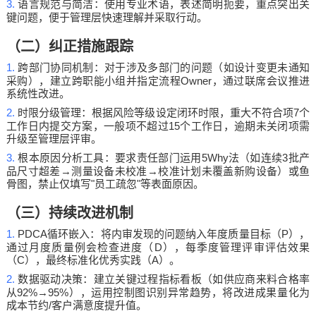
3.
语言规范与简洁：使用专业术语，表述简明扼要，重点突出关
键问题，便于管理层快速理解并采取行动。
（二）纠正措施跟踪
1.
跨部门协同机制：对于涉及多部门的问题（如设计变更未通知
Owner
采购），建立跨职能小组并指定流程
，通过联席会议推进
系统性改进。
2.
7
时限分级管理：根据风险等级设定闭环时限，重大不符合项
个
15
工作日内提交方案，一般项不超过
个工作日，逾期未关闭项需
升级至管理层评审。
3.
5Why
3
根本原因分析工具：要求责任部门运用
法（如连续
批产
→
→
品尺寸超差
测量设备未校准
校准计划未覆盖新购设备）或鱼
"
"
骨图，禁止仅填写
员工疏忽
等表面原因。
（三）持续改进机制
1.
PDCA
P
循环嵌入：将内审发现的问题纳入年度质量目标（
），
D
通过月度质量例会检查进度（
），每季度管理评审评估效果
C
A
（
），最终标准化优秀实践（
）。
2.
数据驱动决策：建立关键过程指标看板（如供应商来料合格率
92%→95%
从
），运用控制图识别异常趋势，将改进成果量化为
/
成本节约
客户满意度提升值。