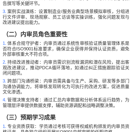
告撰写等关键环节。
3.
/
案例实战演练：设置制造业
服务业典型场景模拟审核，分组进
行文件评审、现场观察、员工访谈等实操训练，强化问题发现与
改进建议提出能力。
（二）内审员角色重要性
1.
体系合规守护者：内审员通过系统性审核验证质量管理体系是
ISO9001
否符合
标准要求，确保企业获得并保持认证资质，避免
外部审核重大不符合项。
2.
持续改进推动者：内审员需识别流程漏洞和潜在风险，提出客
PDCA
观改进建议，推动
循环落地，如通过纠正措施跟踪验证关
闭问题项。
3.
跨部门沟通桥梁：内审员需具备与生产、采购、研发等多部门
沟通协调能力，将审核发现转化为可执行的改进方案，促进质量
文化渗透。
4.
管理决策支持者：通过汇总内审数据和分析体系运行趋势，为
管理层评审提供数据支撑，辅助资源调配和战略调整决策。
（三）预期学习成果
1.
专业资质获取：学员通过考核可获得权威机构颁发的内审员资
ISO9001
格证书，具备独立组织开展
内部审核的任职资格。