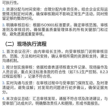
可执行性。
2.
资源分配与时间安排：合理分配内审员任务，结合企业实际运
营情况制定时间表，确保审核期间不影响正常生产活动，同时预
留足够的整改时间。
3.
ISO9001
明确审核目标：根据
标准要求，确定审核范围、审核
准则及审核目的，确保覆盖质量管理体系的所有关键部门和过
程，避免遗漏或重复审核。
（二）现场执行流程
1.
首次会议召开：由内审组长主持，向受审核部门说明审核目
的、范围、方法和时间安排，确认审核所需的资源和支持，建立
沟通机制。
2.
按计划实施审核：依据检查表逐项核查文件记录、现场操作及
7.5.1
8.2.3
人员访谈，重点关注标准条款的符合性（如
生产控制、
过程监视等），记录不符合项。
3.
实时沟通与反馈：在审核过程中与受审部门保持互动，及时澄
清疑问，避免误解；对发现的问题进行初步确认，确保证据充
分。
4.
末次会议总结：汇总审核发现，通报不符合项及改进建议，与
受审部门达成共识，明确整改责任人和期限，形成书面报告。