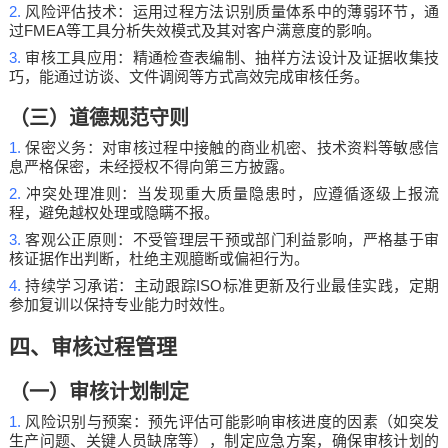
2.
风险评估技术：运用过程方法识别质量体系中的薄弱环节，通
FMEA
过
等工具分析失效模式及其对客户满意度的影响。
3.
审核工具应用：精通检查表编制、抽样方法设计及证据收集技
巧，能通过访谈、文件调阅等方式高效完成审核任务。
（三）道德规范守则
1.
保密义务：对审核过程中接触的商业机密、技术资料等敏感信
息严格保密，未经授权不得向第三方披露。
2.
冲突处理准则：当发现重大质量隐患时，应遵循逐级上报流
程，避免越权处理或隐瞒不报。
3.
客观公正原则：不受管理层干预或部门利益影响，严格基于审
核证据作出判断，杜绝主观臆断或偏袒行为。
4.
ISO
持续学习承诺：主动跟踪
标准更新及行业最佳实践，定期
参加复训以保持专业能力时效性。
四、审核过程管理
（一）审核计划制定
1.
风险识别与预案：预先评估可能影响审核进度的因素（如突发
生产问题、关键人员缺席等），制定应急方案，确保审核计划的