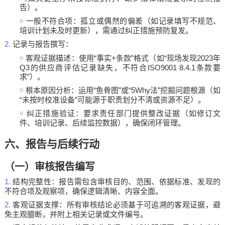
告）。
￮
一般不符合项：孤立或偶然的偏差（如记录填写不规范、
培训计划未及时更新），需通过纠正措施预防复发。
2.
记录与报告撰写：
￮
“
+
”
“
2023
客观证据描述：使用
事实
条款
格式（如
现场发现
年
Q3
ISO9001 8.4.1
的供应商评估记录缺失，不符合
条款要
”
求
）。
￮
“
”
“5Why
”
根本原因分析：运用
鱼骨图
或
法
挖掘问题根源（如
“
”
未按时校准设备
可能源于职责划分不清或资源不足）。
￮
纠正措施验证：要求责任部门提供整改证据（如修订文
件、培训记录、后续监控数据），确保闭环管理。
六、报告与后续行动
（一）审核报告编写
1.
结构完整性：报告需包含审核目的、范围、依据标准、发现的
不符合项及观察项，确保逻辑清晰、内容全面。
2.
客观证据支撑：所有审核结论必须基于可追溯的客观证据，避
免主观臆断，并附上相关记录或文件编号。