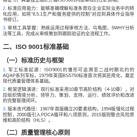
2.
标准应用能力：能够准确理解标准条款在企业实际业务中的转
"8.5.1
"
化应用，如将
生产和服务提供的控制
对应到具体作业指导
书修订。
3.
5WHY
审核工具掌握：熟练运用过程审核方法、乌龟图、
分析
法等工具，完成从审核策划到跟踪验证的全流程工作。
二、
ISO 9001
标准基础
（一）标准历史与框架
1.
ISO9001
军工标准起源：
的雏形可追溯至二战时期北约的
AQAP
1979
BS5750
系列军标，
年英国
标准首次将其民用化，奠定
现代质量管理体系基础。
2.
10
4-10
框架逻辑演进：现行标准采用
章节高阶结构（
章），对
应组织情境分析、领导力、策划、支持、运行、绩效评价和改进
的完整管理闭环。
3.
1987
20
1994
版本迭代路径：
年首版确立
要素结构，
版强化过程
2000
PDCA
2015
控制，
版引入
循环和八项原则，
版则整合风险思
HLS
维和高阶结构（
）。
（二）质量管理核心原则