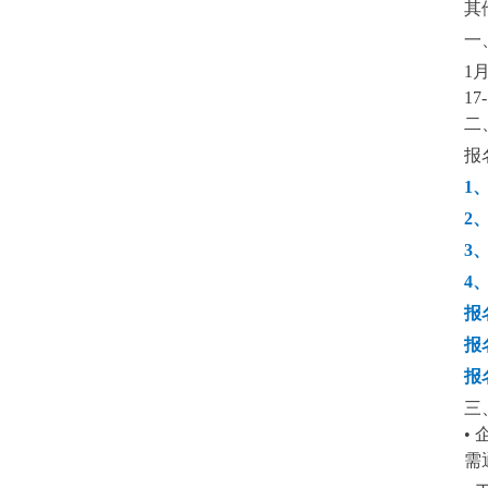
其
一
1月
17
二
报
1
2
3
4
报名
报名
报名
三
•
需