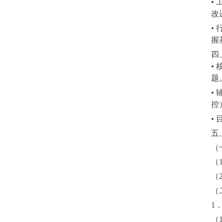
•
改
•
握
四
•
题
•
控
•
五
（
（
（
（
1
（