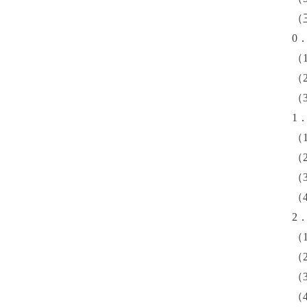
（
0
（
（
（
1
（
（
（
（
2
（
（
（
（