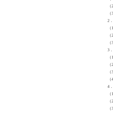
（
（
2
（
（
（
3
（
（
（
（
4
（
（
（