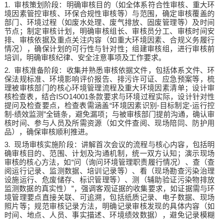
1.
审核策划阶段：明确审核目的（如全体系符合性审核、重大环
境因素管控审核、环保合规性审核等）与范围，确定审核覆盖的
部门、环境过程（如废水处理、废气排放、固废管理等）及时间
节点；制定审核计划，明确审核组长、审核员分工、审核时间安
排、审核依据及重点关注内容（如重大环境因素、合规义务履行
情况），确保计划的可行性与针对性；组建审核组，进行审核前
培训，明确审核纪律、安全注意事项及工作要求。
2.
审核准备阶段：收集并熟悉审核依据文件，包括体系文件、环
保法规标准、环境影响评价报告、排污许可证、应急预案等，梳
理被审核部门的核心环境管理流程及重大环境因素清单；设计审
ISO14001
核检查表，结合
条款要求与环境过程实际，设计针对性
“
-
-
提问及检查要点，检查表需涵盖
环境因素识别
目标制定
运行控
-
”
制
绩效监测
全链条，避免漏项；与被审核部门提前沟通，确认审
核时间、参与人员及所需资源（如文件查阅、现场陪同、防护用
品），确保审核顺利推进。
3.
现场审核实施阶段：讲解首次会议的流程与核心内容，包括明
确审核目的、范围、计划及沟通机制，统一双方认知；演示现场
“
审核的核心方法，如
问（询问环境管理职责履行情况）、查（查
阅运行记录、监测数据、培训记录等）、看（现场勘查污染治理
设施运行、危废储存、标识管理等）、测（辅助验证污染物排放
”
监测数据的真实性）
，强调客观证据的收集要求，如证据需与环
境管理要点直接关联、可追溯，包括纸质记录、电子数据、现场
照片等；规范审核记录方法，明确记录审核发现的具体内容（如
时间、地点、人员、事实描述、环境绩效数据），避免记录模糊