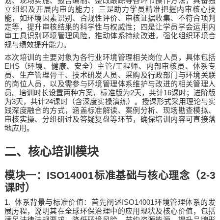
划、现场实施、报告编制、整改跟踪等各环节操作方法，具备独
立组织及开展内审的能力；三是助力学员精准把握内审核心技
能，如环境因素识别、合规性评价、审核证据收集、不符合项判
定等，提升审核结果的科学性与权威性；四是让学员学会运用内
审工具识别环境管理风险，推动体系持续改进，强化组织环境合
规与绩效提升能力。
本次培训的主要对象为各行业环境管理相关岗位人员，具体包括
EHS
/
（环境、健康、安全）主管
工程师、内部审核员、体系专
员、生产管理骨干、技术研发人员、采购及行政部门与环境关联
的岗位人员，以及需参与环境管理体系维护与改进的相关管理人
2
16
员。培训时长设置两种方案，标准版为
天，共计
课时；进阶版
3
24
为
天，共计
课时（含深度实操演练）。授课形式采用理论与实
践深度融合的方式，涵盖标准解读、案例分析、现场勘查模拟、
审核实操、分组研讨及答疑复盘等环节，确保培训内容可直接落
地应用。
二、核心培训模块
模块一：
ISO14001
标准基础与核心理念（
2-3
课时）
1.
ISO14001
体系背景与标准价值：首先阐述
环境管理体系的发
展历程，说明其在全球环保治理中的应用现状及核心价值，包括
满足法律法规要求、降低环境风险、节约资源能源、提升品牌形