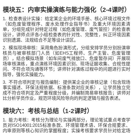
模块五：内审实操演练与能力强化（
2-4
课时）
1.
检查表设计实操：给定某企业的环境手册、核心环境过程文件
（如危废管理程序、废水处理作业指导书）及重大环境因素清
单，分组完成针对特定过程（如危废管理、废气管控）的检查表
设计，讲师点评各小组检查表的针对性、完整性，纠正环境因素
识别遗漏、法规结合不足等设计误区。
2.
模拟现场审核：采用角色扮演形式，分组安排学员分别扮演审
EHS
核员与被审核部门人员（如
工程师、生产主管、危废管理
员），结合模拟场景（如车间废气排放口、危废暂存间）开展现
场审核演练，重点演练环境因素识别、现场证据收集、合规性提
问、不符合项沟通等环节；讲师针对演练过程中的问题进行实时
指导，强化实操能力。
3.
不符合项判定与报告编制：提供某企业的审核记录（包含现场
事实描述、环保法规依据、标准条款对应关系），让学员独立完
成不符合项判定及严重程度分级，并编制简易审核报告；讲师对
比分析学员作业，规范环境风险导向的判定逻辑与报告表述。
模块六：考核与总结（
1-2
课时）
1.
能力考核：考核分为理论与实操两部分，理论笔试重点考查学
ISO14001:2015
员对
标准条款、环境管理术语、环保合规要求、
内审原则等核心知识的掌握程度；实操考核要求学员针对给定场