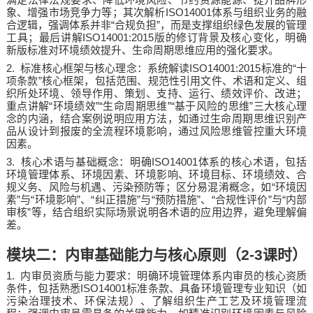
ISO14001
象、增强市场竞争力等；其次解析
体系与组织业务的融
“
”
合逻辑，强调体系并非
合规负担
，而是支撑组织绿色发展的管理
ISO14001:2015
工具；最后讲解
版的修订背景及核心变化，明确
新版标准对环境绩效提升、生命周期思维应用的强化要求。
2.
ISO14001:2015
“
标准核心框架与核心理念：系统解读
标准的
十
”
项条款
核心框架，包括范围、规范性引用文件、术语和定义、组
织所处环境、领导作用、策划、支持、运行、绩效评价、改进；
“
”“
”“
”
重点讲解
环境绩效
生命周期思维
基于风险的思维
三大核心理
念的内涵，结合案例说明应用方法，如通过生命周期思维识别产
品从设计到报废的全流程环境影响，通过风险思维管控重大环境
因素。
3.
ISO14001
核心术语与基础概念：明确
体系的核心术语，包括
环境管理体系、环境因素、环境影响、环境目标、环境绩效、合
“
规义务、风险与机遇、污染预防等；区分易混淆概念，如
环境因
”
“
”
“
”
“
”
“
”
“
素
与
环境影响
、
纠正措施
与
预防措施
、
合规性评价
与
内部
”
审核
等，结合组织实际场景说明各术语的应用边界，避免理解偏
差。
模块二：内审基础能力与核心原则（
2-3
课时）
1.
内审员资质与能力要求：明确环境管理体系内审员的核心资质
ISO14001
条件，包括熟悉
标准条款、具备环境管理专业知识（如
污染治理技术、环保法规）、了解组织生产工艺及环境管理流