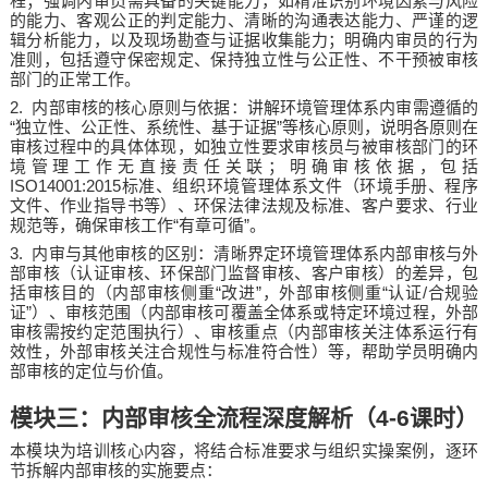
程；强调内审员需具备的关键能力，如精准识别环境因素与风险
的能力、客观公正的判定能力、清晰的沟通表达能力、严谨的逻
辑分析能力，以及现场勘查与证据收集能力；明确内审员的行为
准则，包括遵守保密规定、保持独立性与公正性、不干预被审核
部门的正常工作。
2.
内部审核的核心原则与依据：讲解环境管理体系内审需遵循的
“
”
独立性、公正性、系统性、基于证据
等核心原则，说明各原则在
审核过程中的具体体现，如独立性要求审核员与被审核部门的环
境管理工作无直接责任关联；明确审核依据，包括
ISO14001:2015
标准、组织环境管理体系文件（环境手册、程序
文件、作业指导书等）、环保法律法规及标准、客户要求、行业
“
”
规范等，确保审核工作
有章可循
。
3.
内审与其他审核的区别：清晰界定环境管理体系内部审核与外
部审核（认证审核、环保部门监督审核、客户审核）的差异，包
“
”
“
/
括审核目的（内部审核侧重
改进
，外部审核侧重
认证
合规验
”
证
）、审核范围（内部审核可覆盖全体系或特定环境过程，外部
审核需按约定范围执行）、审核重点（内部审核关注体系运行有
效性，外部审核关注合规性与标准符合性）等，帮助学员明确内
部审核的定位与价值。
模块三：内部审核全流程深度解析（
4-6
课时）
本模块为培训核心内容，将结合标准要求与组织实操案例，逐环
节拆解内部审核的实施要点：