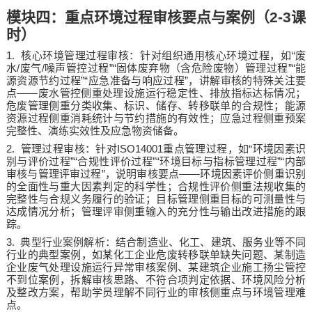
模块四：重点环境过程审核要点与案例（
2-3
课
时）
1.
“
核心环境管理过程审核：针对组织通用核心环境过程，如
废
/
/
”“
”“
水
废气
噪声管控过程
固体废弃物（含危险废物）管理过程
能
”“
”
源资源节约过程
应急准备与响应过程
，讲解审核的特殊关注要
——
点
废水管控侧重处理设施运行稳定性、排放指标达标情况；
危废管理侧重分类收集、标识、储存、转移联单的合规性；能源
资源过程侧重消耗统计与节约措施的有效性；应急过程侧重预案
完整性、演练实效性及应急物资储备。
2.
ISO14001
“
管理过程审核：针对
重点管理过程，如
环境因素识
”“
”“
”“
别与评价过程
合规性评价过程
环境目标与指标管理过程
内部
”
——
审核与管理评审过程
，说明审核要点
环境因素评价侧重识别
的全面性与重大因素判定的科学性；合规性评价侧重法规收集的
完整性与合规义务履行的验证；目标管理侧重目标的可测量性与
达成情况分析；管理评审侧重输入的充分性与输出改进措施的跟
踪。
3.
典型行业案例解析：结合制造业、化工、建筑、服务业等不同
行业的典型案例，如某化工企业危废转移联单缺失问题、某制造
企业废气处理设施运行异常审核案例、某建筑企业施工扬尘管控
不到位案例，拆解审核思路、不符合项判定依据、环境风险分析
及整改方案，帮助学员理解不同行业的审核侧重点与环境管理难
点。