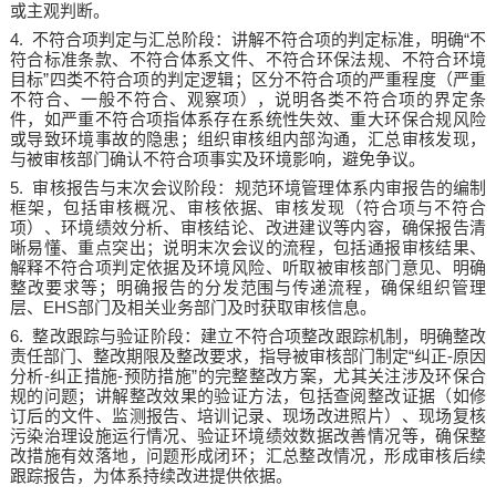
或主观判断。
4.
“
不符合项判定与汇总阶段：讲解不符合项的判定标准，明确
不
符合标准条款、不符合体系文件、不符合环保法规、不符合环境
”
目标
四类不符合项的判定逻辑；区分不符合项的严重程度（严重
不符合、一般不符合、观察项），说明各类不符合项的界定条
件，如严重不符合项指体系存在系统性失效、重大环保合规风险
或导致环境事故的隐患；组织审核组内部沟通，汇总审核发现，
与被审核部门确认不符合项事实及环境影响，避免争议。
5.
审核报告与末次会议阶段：规范环境管理体系内审报告的编制
框架，包括审核概况、审核依据、审核发现（符合项与不符合
项）、环境绩效分析、审核结论、改进建议等内容，确保报告清
晰易懂、重点突出；说明末次会议的流程，包括通报审核结果、
解释不符合项判定依据及环境风险、听取被审核部门意见、明确
整改要求等；明确报告的分发范围与传递流程，确保组织管理
EHS
层、
部门及相关业务部门及时获取审核信息。
6.
整改跟踪与验证阶段：建立不符合项整改跟踪机制，明确整改
“
-
责任部门、整改期限及整改要求，指导被审核部门制定
纠正
原因
-
-
”
分析
纠正措施
预防措施
的完整整改方案，尤其关注涉及环保合
规的问题；讲解整改效果的验证方法，包括查阅整改证据（如修
订后的文件、监测报告、培训记录、现场改进照片）、现场复核
污染治理设施运行情况、验证环境绩效数据改善情况等，确保整
改措施有效落地，问题形成闭环；汇总整改情况，形成审核后续
跟踪报告，为体系持续改进提供依据。